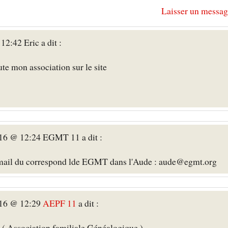
Laisser un messag
12:42 Eric a dit :
ute mon association sur le site
016 @ 12:24 EGMT 11 a dit :
e mail du correspond lde EGMT dans l'Aude : aude@egmt.org
016 @ 12:29
AEPF 11
a dit :
( Association familiale Généalogique ) ,