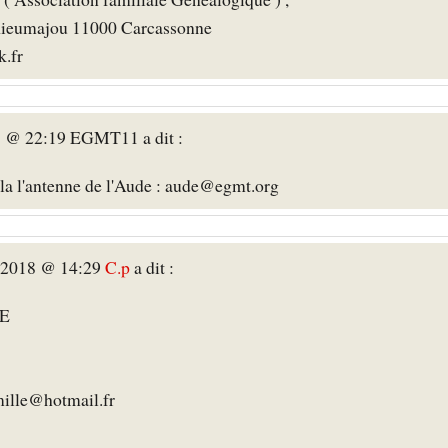
Rieumajou 11000 Carcassonne
k.fr
7 @ 22:19 EGMT11 a dit :
 la l'antenne de l'Aude : aude@egmt.org
e 2018 @ 14:29
C.p
a dit :
E
mille@hotmail.fr