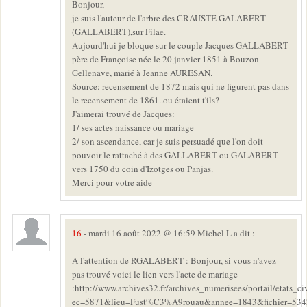
Bonjour,
je suis l'auteur de l'arbre des CRAUSTE GALABERT
(GALLABERT),sur Filae.
Aujourd'hui je bloque sur le couple Jacques GALLABERT
père de Françoise née le 20 janvier 1851 à Bouzon
Gellenave, marié à Jeanne AURESAN.
Source: recensement de 1872 mais qui ne figurent pas dans
le recensement de 1861..ou étaient t'ils?
J'aimerai trouvé de Jacques:
1/ ses actes naissance ou mariage
2/ son ascendance, car je suis persuadé que l'on doit
pouvoir le rattaché à des GALLABERT ou GALABERT
vers 1750 du coin d'Izotges ou Panjas.
Merci pour votre aide
16
- mardi 16 août 2022 @ 16:59 Michel L a dit :
A l'attention de RGALABERT : Bonjour, si vous n'avez
pas trouvé voici le lien vers l'acte de mariage
:http://www.archives32.fr/archives_numerisees/portail/etats_civ
ec=5871&lieu=Fust%C3%A9rouau&annee=1843&fichier=534