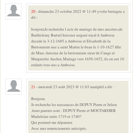
20
- dimanche 23 octobre 2022 @ 11:49 yvette bretagne a
dit :
bonjour,Je recherche l acte de mariage de mes ancetres,de
Barthelemy Bartail huissier sergent royal d Amboise
decede le 3-12-1685 a Amboise et Elisabeth de la
Bretonniere nee a saint Martin le beau le 1-10-1627 fille
de Marc-Antoine de la bretonniere sieur de Cange et
Marguerite Aucher, Mariage vers 1650-1652, ils on eut 10
enfants tous nes a Amboise,
21
- mercredi 23 août 2023 @ 11:03 mariphil a dit :
Bonjour,
Je recherche les naissances de DUPUY Pierre et Julien
,leurs parents sont : DUPUY Pierre et MOUTARDIER
Madeleine entre 1719 et 1740?
Qui pourrait me dépanner.
Avec mes remerciements anticipés.