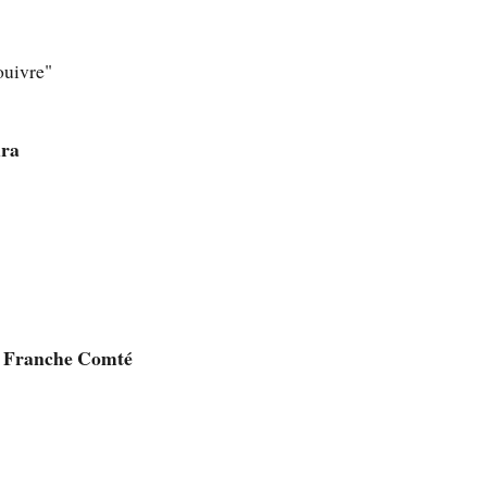
ouivre"
ura
e Franche Comté