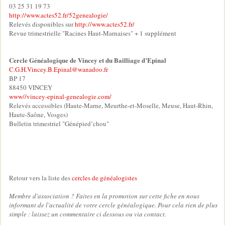
03 25 31 19 73
http://www.actes52.fr/52genealogie/
Relevés disponibles sur
http://www.actes52.fr/
Revue trimestrielle "Racines Haut-Marnaises" + 1 supplément
Cercle Généalogique de Vincey et du Bailliage d’Epinal
C.G.H.Vincey.B.Epinal@wanadoo.fr
BP 17
88450 VINCEY
www//vincey-epinal-genealogie.com/
Relevés accessibles (Haute-Marne, Meurthe-et-Moselle, Meuse, Haut-Rhin,
Haute-Saône, Vosges)
Bulletin trimestriel "Génépied’chou"
Retour vers la liste des
cercles de généalogistes
Membre d'association ? Faites en la promotion sur cette fiche en nous
informant de l'actualité de votre cercle généalogique. Pour cela rien de plus
simple : laissez un commentaire ci dessous ou via contact.