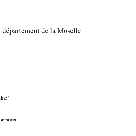
e département de la Moselle
aine"
orrains