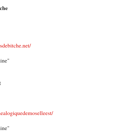
tche
sdebitche.net/
aine"
t
enealogiquedemoselleest/
aine"