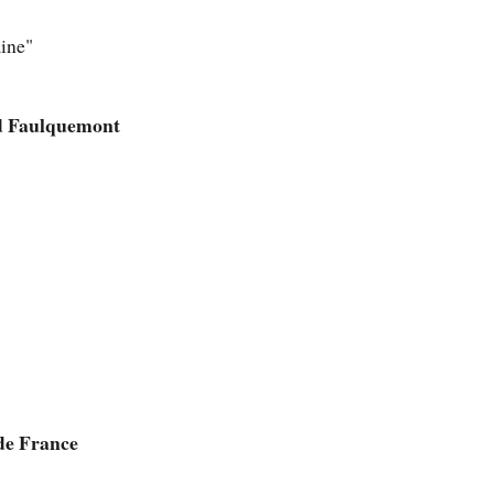
aine"
ld Faulquemont
de France