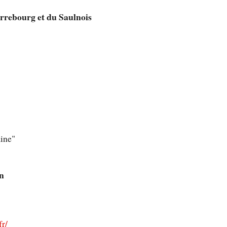
rrebourg et du Saulnois
aine"
n
r/