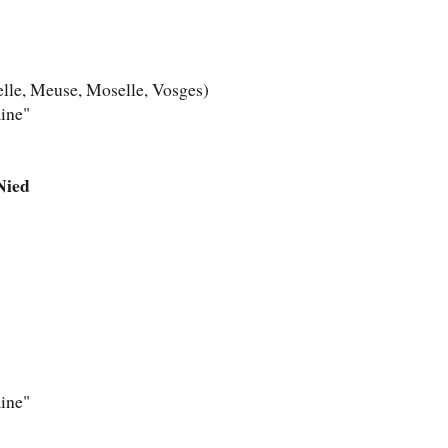
lle, Meuse, Moselle, Vosges)
aine"
Nied
aine"