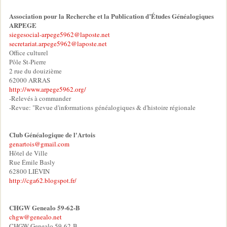
Association pour la Recherche et la Publication d’Études Généalogiques
ARPEGE
siegesocial-arpege5962@laposte.net
secretariat.arpege5962@laposte.net
Office culturel
Pôle St-Pierre
2 rue du douizième
62000 ARRAS
http://www.arpege5962.org/
-Relevés à commander
-Revue: "Revue d'informations généalogiques & d'histoire régionale
Club Généalogique de l'Artois
genartois@gmail.com
Hôtel de Ville
Rue Émile Basly
62800 LIÉVIN
http://cga62.blogspot.fr/
CHGW Genealo 59-62-B
chgw@genealo.net
CHGW Genealo 59-62-B