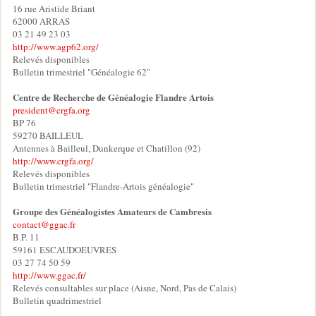
16 rue Aristide Briant
62000 ARRAS
03 21 49 23 03
http://www.agp62.org/
Relevés disponibles
Bulletin trimestriel "Généalogie 62"
Centre de Recherche de Généalogie Flandre Artois
president@crgfa.org
BP 76
59270 BAILLEUL
Antennes à Bailleul, Dunkerque et Chatillon (92)
http://www.crgfa.org/
Relevés disponibles
Bulletin trimestriel "Flandre-Artois généalogie"
Groupe des Généalogistes Amateurs de Cambresis
contact@ggac.fr
B.P. 11
59161 ESCAUDOEUVRES
03 27 74 50 59
http://www.ggac.fr/
Relevés consultables sur place (Aisne, Nord, Pas de Calais)
Bulletin quadrimestriel