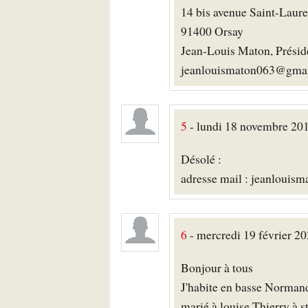
14 bis avenue Saint-Laure
91400 Orsay
Jean-Louis Maton, Présid
jeanlouismaton063@gma
5
- lundi 18 novembre 20
Désolé :
adresse mail : jeanlouis
6
- mercredi 19 février 20
Bonjour à tous
J'habite en basse Normandi
marié à louise Thierry à s