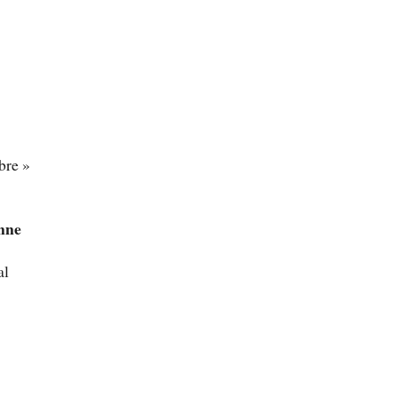
bre »
onne
al